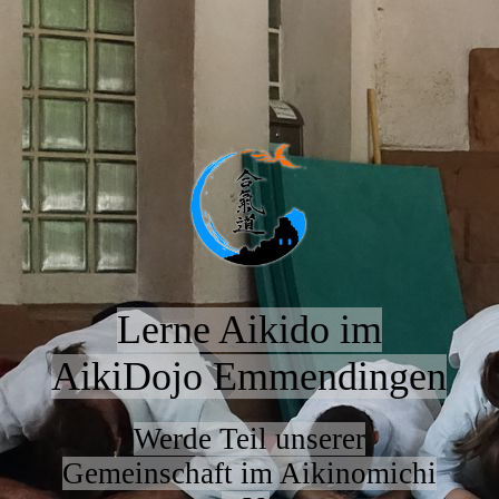
Lerne Aikido im
AikiDojo Emmendingen
Werde Teil unserer
Gemeinschaft im Aikinomichi