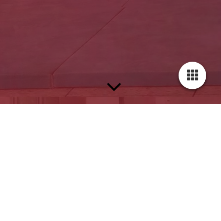
Willkommen beim Aikinomichi e.V.!
Informiere dich hier über unser Dojo, unsere Trainingszeiten,
Lehrgänge und mehr.
Auf einen Blick: Der Aikinomichi-Sommerlehrgang 2025